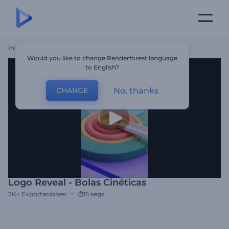
Inicio
Plantillas
Logo Reveal - Bolas Cinéticas
Would you like to change Renderforest language
to English?
No, thanks
CHANGE
Logo Reveal - Bolas Cinéticas
2K+
Exportaciones
15 segs.