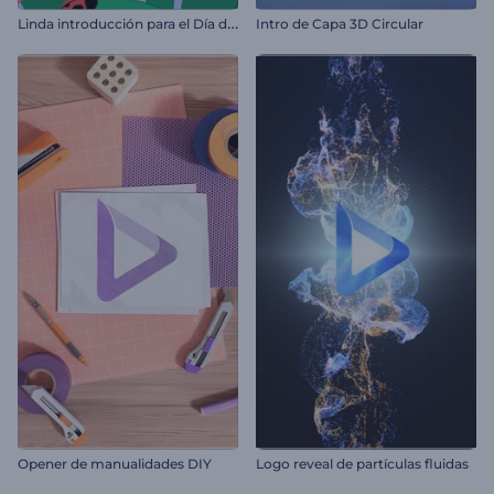
L
inda introducción para el Día de San Valentín
Intro de Capa 3D Circular
Opener de manualidades DIY
Logo reveal de partículas fluidas