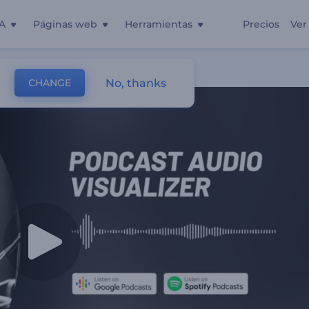
A
Páginas web
Herramientas
Precios
Ver
No, thanks
CHANGE