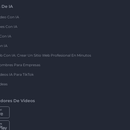
 De IA
deo Con IA
nes Con IA
 Con IA
on IA
b Con IA: Crear Un Sitio Web Profesional En Minutos
ombres Para Empresas
deos IA Para TikTok
deas
dores De Videos