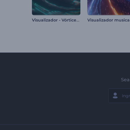
Visualizador - Vórtices Abstractos
Sea 