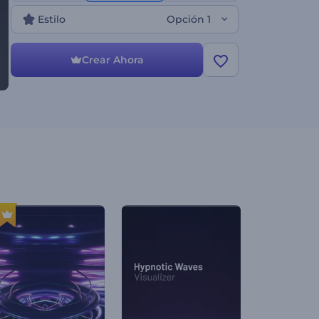
proyectos de voz en off. ¡Pruébelo ahora!
Estilo
Opción 1
Crear Ahora