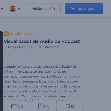
Iniciar sesión
Pruébalo gratis
Plantilla Premium
Visualizador de Audio de Podcast
6K+
Exportaciones
Hasta 30min.
Complemente su podcast con un visualizador de
primer nivel para crear una experiencia de
sumersión para sus oyentes. Escriba su nombre y el
título, luego agregue enlaces a las páginas web de
alojamiento del podcast, si es necesario. Establezca
el ambiente adecuado con un fondo temático de
su elección. Oscuro, vibrante, estático, en
movimiento: Visualizador de Audio de Podcast lo
16:9
9:16
1:1
tiene todo. Perfecto para podcasts y otros