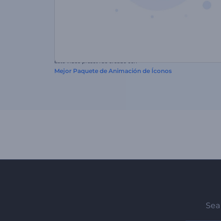
Este video preset fue creado con
Mejor Paquete de Animación de Íconos
Sea 