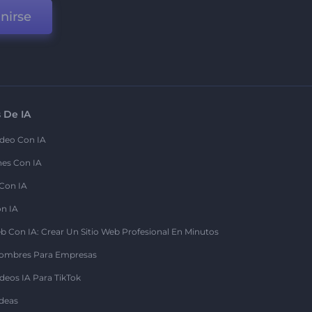
nirse
 De IA
deo Con IA
nes Con IA
 Con IA
on IA
b Con IA: Crear Un Sitio Web Profesional En Minutos
ombres Para Empresas
deos IA Para TikTok
deas