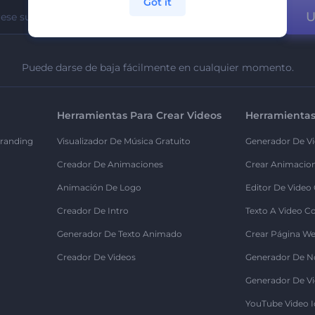
Got it
U
Puede darse de baja fácilmente en cualquier momento.
Herramientas Para Crear Videos
Herramientas
randing
Visualizador De Música Gratuito
Generador De Vi
Creador De Animaciones
Crear Animacio
Animación De Logo
Editor De Video
Creador De Intro
Texto A Video C
Generador De Texto Animado
Crear Página We
Creador De Videos
Generador De N
Generador De Vi
YouTube Video I