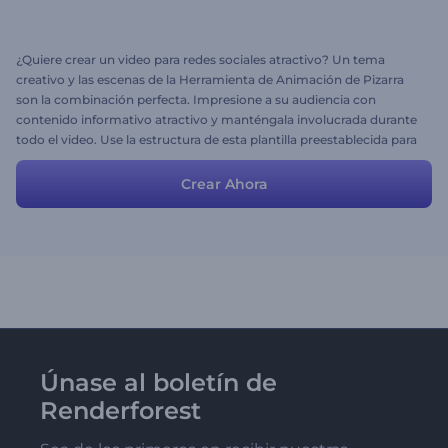
¿Quiere crear un video para redes sociales atractivo? Un tema
creativo y las escenas de la Herramienta de Animación de Pizarra
son la combinación perfecta. Impresione a su audiencia con
contenido informativo atractivo y manténgala involucrada durante
todo el video. Use la estructura de esta plantilla preestablecida para
crear la suya. Añada nuevas escenas y elimine las que no necesita
para obtener el resultado deseado.
Crear Ahora
Únase al boletín de
Renderforest