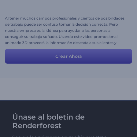
Al tener muchos campos profesionales y cientos de posibilidades
de trabajo puede ser confuso tomar la decisión correcta. Pero
nuestra empresa es la idónea para ayudar a las personas a
conseguir su trabajo soñado. Usando este video promocional
animado 3D proveerá la información deseada a sus clientes y
asegurará el mejor resultado. ¡Siéntase libre de añadir o editar
información personal de ser necesario y descargue un video
Crear Ahora
promocional exclusivo para su compañía!
Únase al boletín de
Renderforest