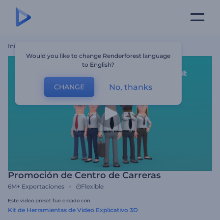
Inicio
Plantillas
Promoción De Centro De Carreras
Would you like to change Renderforest language
to English?
No, thanks
CHANGE
Promoción de Centro de Carreras
6M+
Exportaciones
Flexible
Este video preset fue creado con
Kit de Herramientas de Video Explicativo 3D