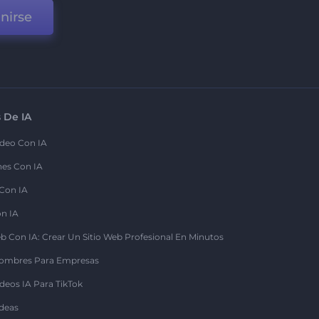
nirse
 De IA
deo Con IA
nes Con IA
 Con IA
on IA
b Con IA: Crear Un Sitio Web Profesional En Minutos
ombres Para Empresas
deos IA Para TikTok
deas