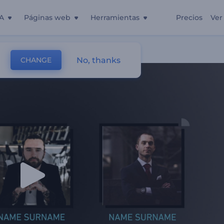
A
Páginas web
Herramientas
Precios
Ver
igital
No, thanks
CHANGE