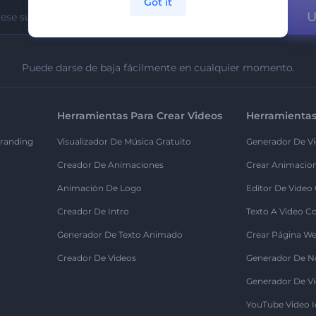
Got it
U
Puede darse de baja fácilmente en cualquier momento.
Herramientas Para Crear Videos
Herramientas
randing
Visualizador De Música Gratuito
Generador De Vi
Creador De Animaciones
Crear Animacio
Animación De Logo
Editor De Video
Creador De Intro
Texto A Video C
Generador De Texto Animado
Crear Página We
Creador De Videos
Generador De N
Generador De Vi
YouTube Video I