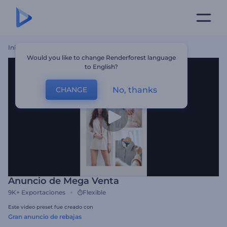
Inicio
Plantillas
Anuncio De Mega Venta
Would you like to change Renderforest language
to English?
No, thanks
CHANGE
Anuncio de Mega Venta
9K+
Exportaciones
Flexible
Este video preset fue creado con
Gran anuncio de rebajas