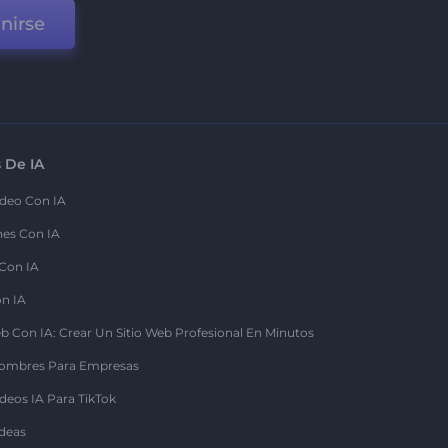
nirse
 De IA
deo Con IA
nes Con IA
 Con IA
on IA
b Con IA: Crear Un Sitio Web Profesional En Minutos
ombres Para Empresas
deos IA Para TikTok
deas