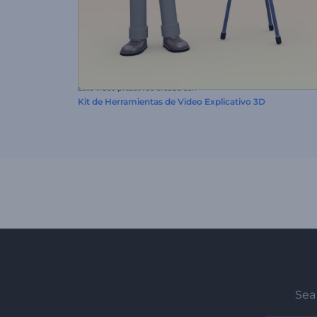
Este video preset fue creado con
Kit de Herramientas de Video Explicativo 3D
Sea 