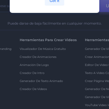
Got it
U
Puede darse de baja fácilmente en cualquier momento.
Herramientas Para Crear Videos
Herramientas
randing
Visualizador De Música Gratuito
Generador De Vi
Creador De Animaciones
Crear Animacio
Animación De Logo
Editor De Video
Creador De Intro
Texto A Video C
Generador De Texto Animado
Crear Página We
Creador De Videos
Generador De N
Generador De Vi
YouTube Video I