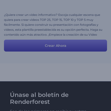
¿Quiere crear un video informativo? Escoja cualquier escena que
quiera para crear videos TOP 25, TOP 15, TOP 10 y TOP 5 muy
fácilmente. Si quiere construir su presentación con fotografías y
videos, esta plantilla preestablecida es su opción perfecta. Haga su
contenido aún más atractivo. ¡Empiece la creación de su Video
Regresivo ahora mismo!
Crear Ahora
Únase al boletín de
Renderforest