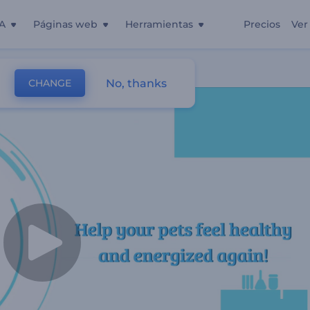
A
Páginas web
Herramientas
Precios
Ver
No, thanks
CHANGE