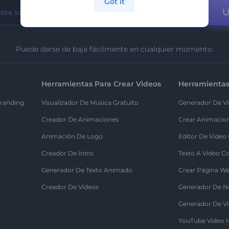
Got it
U
Puede darse de baja fácilmente en cualquier momento.
Herramientas Para Crear Videos
Herramientas
randing
Visualizador De Música Gratuito
Generador De Vi
Creador De Animaciones
Crear Animacio
Animación De Logo
Editor De Video
Creador De Intro
Texto A Video C
Generador De Texto Animado
Crear Página We
Creador De Videos
Generador De N
Generador De Vi
YouTube Video I