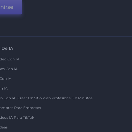
nirse
 De IA
deo Con IA
nes Con IA
 Con IA
on IA
b Con IA: Crear Un Sitio Web Profesional En Minutos
ombres Para Empresas
deos IA Para TikTok
deas