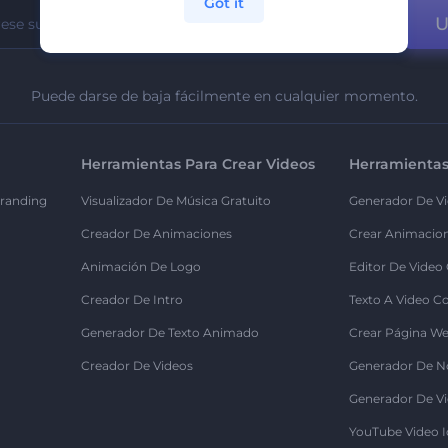
Got it
U
Puede darse de baja fácilmente en cualquier momento.
Herramientas Para Crear Videos
Herramientas
randing
Visualizador De Música Gratuito
Generador De Vi
Creador De Animaciones
Crear Animacio
Animación De Logo
Editor De Video
Creador De Intro
Texto A Video C
Generador De Texto Animado
Crear Página We
Creador De Videos
Generador De N
Generador De Vi
YouTube Video I