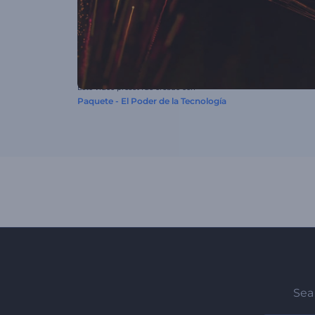
Este video preset fue creado con
Paquete - El Poder de la Tecnología
Sea 