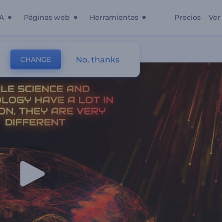
A
Páginas web
Herramientas
Precios
Ver
No, thanks
CHANGE