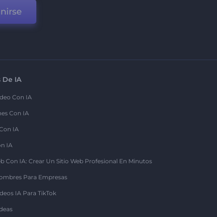
nirse
 De IA
deo Con IA
nes Con IA
 Con IA
on IA
b Con IA: Crear Un Sitio Web Profesional En Minutos
ombres Para Empresas
deos IA Para TikTok
deas