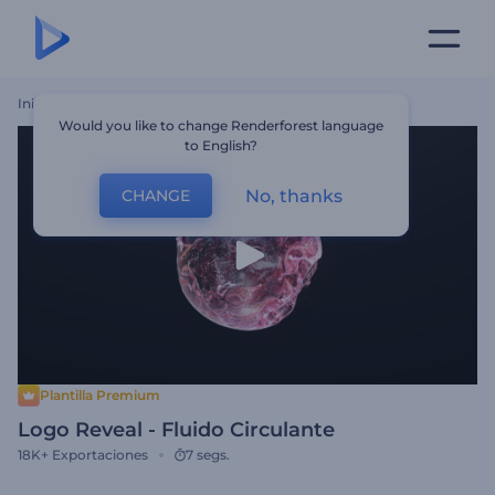
Inicio
Plantillas
Logo Reveal - Fluido Circulante
Would you like to change Renderforest language
to English?
No, thanks
CHANGE
Plantilla Premium
Logo Reveal - Fluido Circulante
18K+
Exportaciones
7 segs.