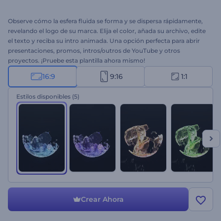
Observe cómo la esfera fluida se forma y se dispersa rápidamente,
revelando el logo de su marca. Elija el color, añada su archivo, edite
el texto y reciba su intro animada. Una opción perfecta para abrir
presentaciones, promos, intros/outros de YouTube y otros
proyectos. ¡Pruebe esta plantilla ahora mismo!
16:9
9:16
1:1
Estilos disponibles
(5)
Crear Ahora