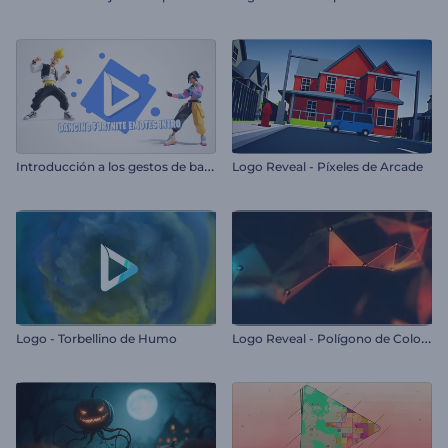
I
ntroducción a los gestos de baile de Fortnite
Logo Reveal - Píxeles de Arcade
L
ogo Reveal - Polígono de Colores
Logo - Torbellino de Humo