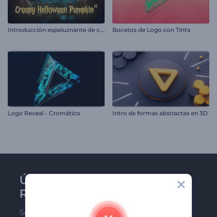
I
ntroducción espeluznante de calabaza de Halloween
Bocetos de Logo con Tinta
Logo Reveal - Cromático
Intro de formas abstractas en 3D
Únase al boletín de
Renderforest
Sea de los primeros en recibir nuestras