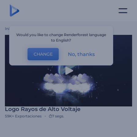
Inicio
Plantillas
Logo Rayos De Alto Voltaje
Would you like to change Renderforest language
to English?
No, thanks
CHANGE
Logo Rayos de Alto Voltaje
59K+
Exportaciones
7 segs.