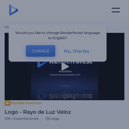
Inicio
Plantillas
Logo - Rayo De Luz Veloz
Would you like to change Renderforest language
to English?
No, thanks
CHANGE
Plantilla Premium
Logo - Rayo de Luz Veloz
10K+
Exportaciones
5 segs.