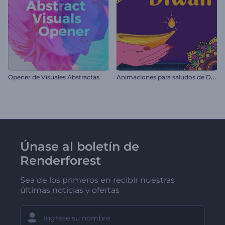
A
nimaciones para saludos de Diwali
Opener de Visuales Abstractas
Únase al boletín de
Renderforest
Sea de los primeros en recibir nuestras
últimas noticias y ofertas