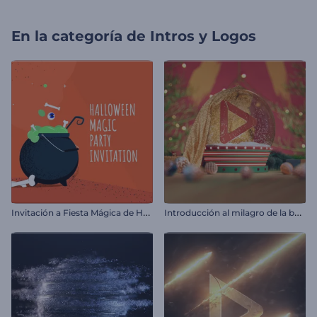
En la categoría de
Intros y Logos
I
nvitación a Fiesta Mágica de Halloween
I
ntroducción al milagro de la bola de nieve