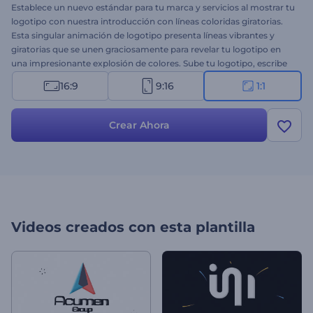
Establece un nuevo estándar para tu marca y servicios al mostrar tu
logotipo con nuestra introducción con líneas coloridas giratorias.
Esta singular animación de logotipo presenta líneas vibrantes y
giratorias que se unen graciosamente para revelar tu logotipo en
una impresionante explosión de colores. Sube tu logotipo, escribe
tu eslogan, añade música de fondo y prepárate para una
16:9
9:16
1:1
introducción animada profesional que habla por sí misma. Perfecto
para promociones de productos o servicios, introducciones o outro
de canales, comerciales de televisión, aperturas de presentaciones y
Crear Ahora
muchas opciones más. ¡Crea ahora y destaca tu marca!
Videos creados con esta plantilla