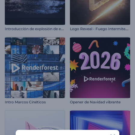
I
ntroducción de explosión de esfera metálica
L
ogo Reveal - Fuego Intermitente
Intro Marcos Cinéticos
Opener de Navidad vibrante