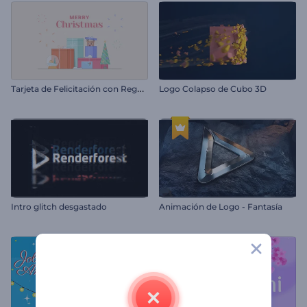
T
arjeta de Felicitación con Regalos de Navidad
Logo Colapso de Cubo 3D
Intro glitch desgastado
Animación de Logo - Fantasía