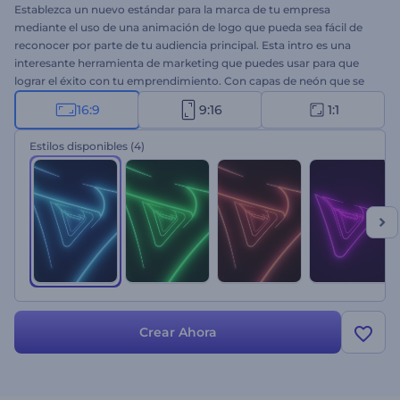
Establezca un nuevo estándar para la marca de tu empresa
mediante el uso de una animación de logo que pueda sea fácil de
reconocer por parte de tu audiencia principal. Esta intro es una
interesante herramienta de marketing que puedes usar para que
lograr el éxito con tu emprendimiento. Con capas de neón que se
alejan rápidamente, esta introducción seguramente tendrá un
16:9
9:16
1:1
impacto excepcional en tus seguidores y generará más interés en
tu empresa. Todo lo que necesitas es cargar tu logotipo, elegir la
Estilos disponibles
(4)
opción de estilo que prefiera, escribir tu eslogan y esperar unos
minutos para obtener tu introducción animada profesionalmente.
Es ideal para presentaciones de empresas, promociones de
productos o servicios, aperturas de presentaciones, introducciones
o cierres de canales, comerciales y muchas opciones más.
¡Pruébalo ahora!
Crear Ahora