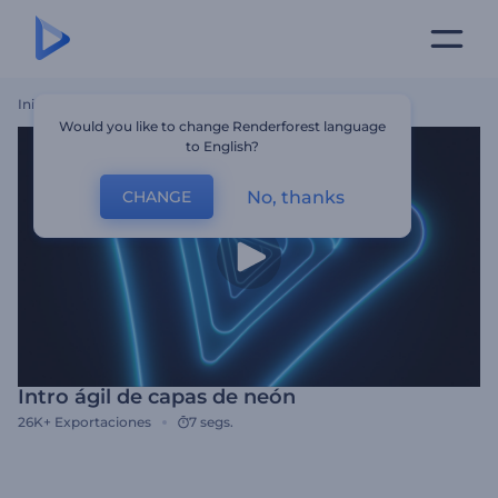
Inicio
Plantillas
Intro Ágil De Capas De Neón
Would you like to change Renderforest language
to English?
No, thanks
CHANGE
Intro ágil de capas de neón
26K+
Exportaciones
7 segs.