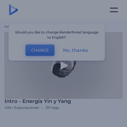
Inicio
Plantillas
Intro - Energía Yin Y Yang
Would you like to change Renderforest language
to English?
No, thanks
CHANGE
Intro - Energía Yin y Yang
43K+
Exportaciones
7 segs.