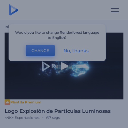
Inicio
Plantillas
Logo Explosión De Partículas Luminosas
Would you like to change Renderforest language
to English?
No, thanks
CHANGE
Plantilla Premium
Logo Explosión de Partículas Luminosas
44K+
Exportaciones
7 segs.