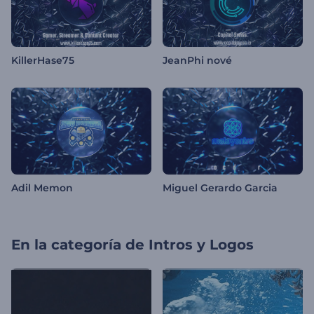
KillerHase75
JeanPhi nové
Adil Memon
Miguel Gerardo Garcia
En la categoría de
Intros y Logos