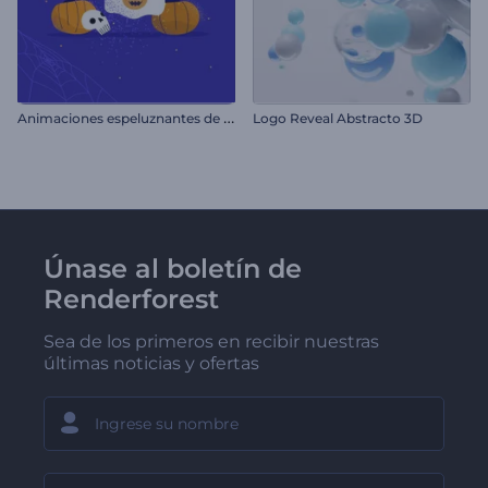
A
nimaciones espeluznantes de Día de Brujas
Logo Reveal Abstracto 3D
Únase al boletín de
Renderforest
Sea de los primeros en recibir nuestras
últimas noticias y ofertas