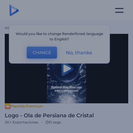
Inicio
Plantillas
Logo - Ola De Persiana De Cristal
Would you like to change Renderforest language
to English?
No, thanks
CHANGE
Plantilla Premium
Logo - Ola de Persiana de Cristal
2K+
Exportaciones
10 segs.