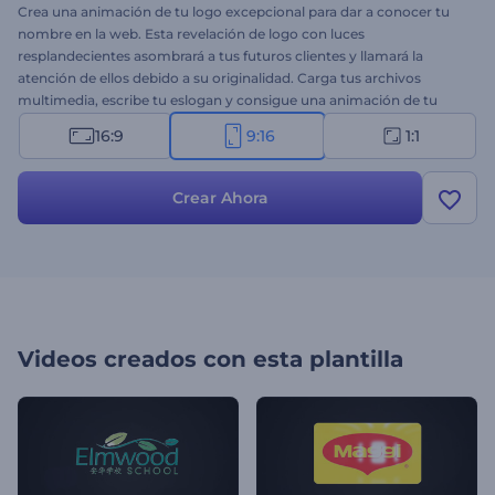
Crea una animación de tu logo excepcional para dar a conocer tu
nombre en la web. Esta revelación de logo con luces
resplandecientes asombrará a tus futuros clientes y llamará la
atención de ellos debido a su originalidad. Carga tus archivos
multimedia, escribe tu eslogan y consigue una animación de tu
logo brillante, llamativa y llena de color. Esta plantilla es
16:9
9:16
1:1
perfectamente adecuada para promociones de marca,
presentaciones de empresas de tecnología, introducciones de
canales, promociones de productos y muchos más proyectos
Crear Ahora
creativos. ¡Pruébala ahora!
Videos creados con esta plantilla