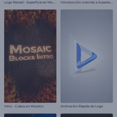
L
ogo Reveal - Superficie en Mosaico
I
ntroducción colorida a la pestaña de búsqueda
Intro - Cubos en Mosaico
Animación Rápida de Logo