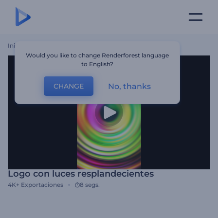
Inicio
Plantillas
Logo Con Luces Resplandecientes
Would you like to change Renderforest language
to English?
No, thanks
CHANGE
Logo con luces resplandecientes
4K+
Exportaciones
8 segs.