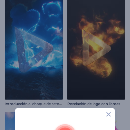
I
ntroducción al choque de asteroides
Revelación de logo con llamas