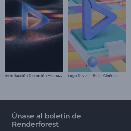
I
ntroducción Distorsión Abstracta
Logo Reveal - Bolas Cinéticas
Únase al boletín de
Renderforest