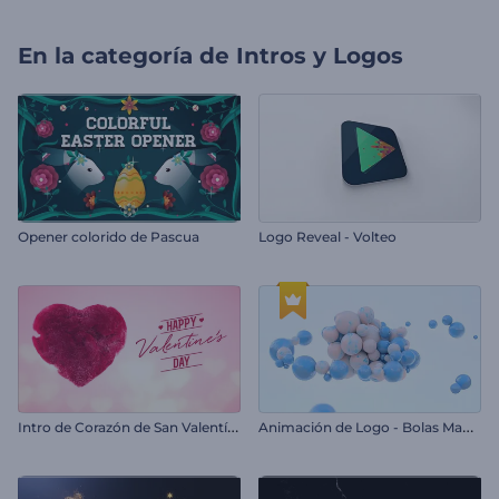
En la categoría de
Intros y Logos
Opener colorido de Pascua
Logo Reveal - Volteo
I
ntro de Corazón de San Valentín con Humo
A
nimación de Logo - Bolas Magnéticas