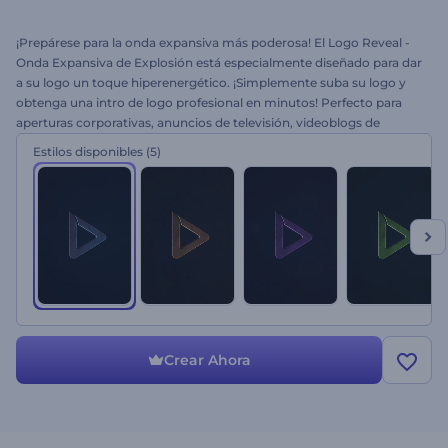
¡Prepárese para la onda expansiva más poderosa! El Logo Reveal -
Onda Expansiva de Explosión está especialmente diseñado para dar
a su logo un toque hiperenergético. ¡Simplemente suba su logo y
obtenga una intro de logo profesional en minutos! Perfecto para
aperturas corporativas, anuncios de televisión, videoblogs de
YouTube, canales de videojuegos y mucho más. Sorprenda a su
Estilos disponibles
(5)
público con vibraciones energizantes. ¡Pruebe esta nueva plantilla
ya!
Crear Ahora