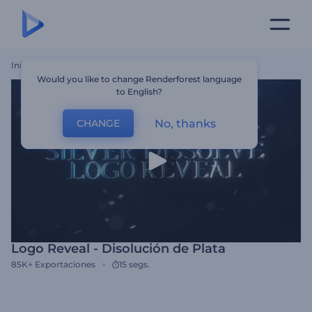
Inicio
Plantillas
Logo Reveal - Disolución De Plata
Would you like to change Renderforest language
to English?
No, thanks
CHANGE
Logo Reveal - Disolución de Plata
85K+
Exportaciones
15 segs.