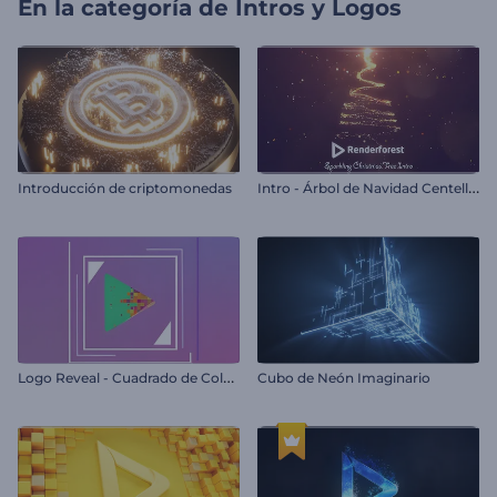
En la categoría de
Intros y Logos
I
ntro - Árbol de Navidad Centelleante
Introducción de criptomonedas
L
ogo Reveal - Cuadrado de Colores
Cubo de Neón Imaginario