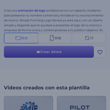
Crea una
animación de logo
profesional con un aspecto moderno
para presentar tu nombre comercial y fortalecer tu reconocimiento
de marca. Simple Forming Logo Reveal ya está aquí, con un diseño
simple y elegante que te ayudará a presentar el logo de tu marca o
empresa de forma única y contemporánea a tu público objetivo. Es
todo lo que necesitas para conectar con tus clientes potenciales y
16:9
9:16
1:1
asegurarte de que la imagen de tu marca esté plenamente
comprometida. Subir tu logo y escribir tu eslogan te llevará solo
unos minutos para obtener una introducción animada
Crear Ahora
profesionalmente. Ideal para introducciones corporativas,
presentaciones estéticas de marca o producto, anuncios de
televisión y muchos otros proyectos creativos. ¡Pruébalo ya!
Videos creados con esta plantilla