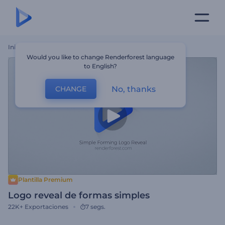
Inicio
Plantillas
Logo Reveal De Formas Simples
Would you like to change Renderforest language
to English?
No, thanks
CHANGE
Plantilla Premium
Logo reveal de formas simples
22K+
Exportaciones
7 segs.