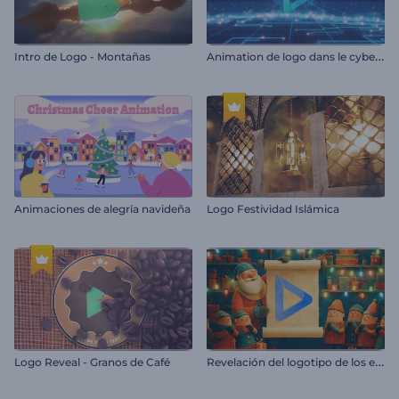
A
nimation de logo dans le cyberespace
Intro de Logo - Montañas
Animaciones de alegría navideña
Logo Festividad Islámica
R
evelación del logotipo de los elfos de Santa Claus
Logo Reveal - Granos de Café