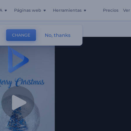
A
Páginas web
Herramientas
Precios
Ver
No, thanks
CHANGE