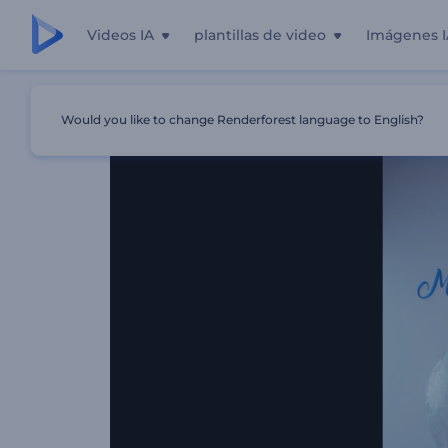
Videos IA
plantillas de video
Imágenes I
Inicio
Plantillas
Intro - Bola De Nieve De Navidad
Would you like to change Renderforest language to English?