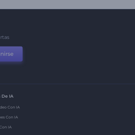
ertas
nirse
 De IA
deo Con IA
nes Con IA
 Con IA