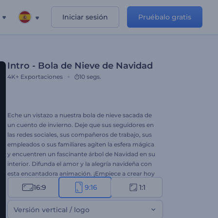
Iniciar sesión
Pruébalo gratis
Intro - Bola de Nieve de Navidad
4K+
Exportaciones
10 segs.
Eche un vistazo a nuestra bola de nieve sacada de
un cuento de invierno. Deje que sus seguidores en
las redes sociales, sus compañeros de trabajo, sus
empleados o sus familiares agiten la esfera mágica
y encuentren un fascinante árbol de Navidad en su
interior. Difunda el amor y la alegría navideña con
esta encantadora animación. ¡Empiece a crear hoy
mismo!
16:9
9:16
1:1
Versión vertical / logo