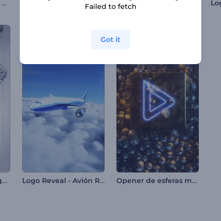
Animación de Lailat al Miraj
Introducción festiva con bola de Navidad
Revelación de logo geométrico en 3D
Failed to fetch
Got it
Presentación del logotipo del brazo robótico
Logo Reveal - Avión Realista
Opener de esferas metálicas