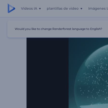
Videos IA
plantillas de video
Imágenes I
Inicio
Plantillas
Opener De Globo Mágico De Nieve De 
Would you like to change Renderforest language to English?