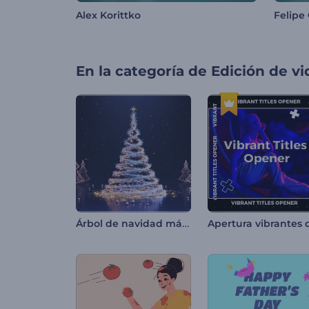
Alex Korittko
Felipe 
En la categoría de
Edición de v
Árbol de navidad mágico