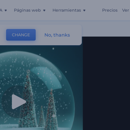
A
Páginas web
Herramientas
Precios
Ver
Navidad
No, thanks
CHANGE