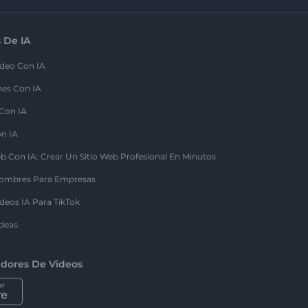
 De IA
deo Con IA
nes Con IA
 Con IA
on IA
b Con IA: Crear Un Sitio Web Profesional En Minutos
ombres Para Empresas
deos IA Para TikTok
deas
dores De Videos