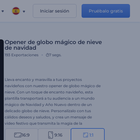
Iniciar sesión
Pruébalo gratis
Opener de globo mágico de nieve
de navidad
193
Exportaciones
7 segs.
Lleva encanto y maravilla a tus proyectos
navideños con nuestro opener de globo mágico de
nieve. Con un toque de encanto navideño, esta
plantilla transportará a tu audiencia a un mundo
mágico de Navidad y Año Nuevo dentro de un
delicado globo de nieve. Personalízalo con tus
cálidos deseos y saludos, y crea un mensaje de
video festivo que transmita la magia de la
temporada a tu audiencia. Ideal para crear intros
16:9
9:16
1:1
cálidas y memorables, videos de saludo,