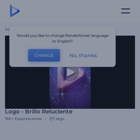
Inicio
Plantillas
Logo - Brillo Reluciente
Would you like to change Renderforest language
to English?
No, thanks
CHANGE
Logo - Brillo Reluciente
18K+
Exportaciones
7 segs.