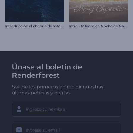
I
ntroducción al choque de asteroides
I
ntro - Milagro en Noche de Navidad
Únase al boletín de
Renderforest
Sea de los primeros en recibir nuestras
últimas noticias y ofertas