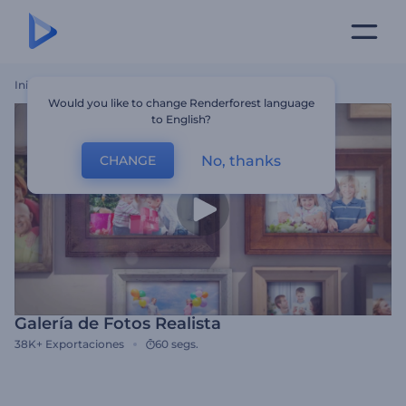
Inicio
Plantillas
Galería De Fotos Realista
Would you like to change Renderforest language
to English?
No, thanks
CHANGE
Galería de Fotos Realista
38K+
Exportaciones
60 segs.