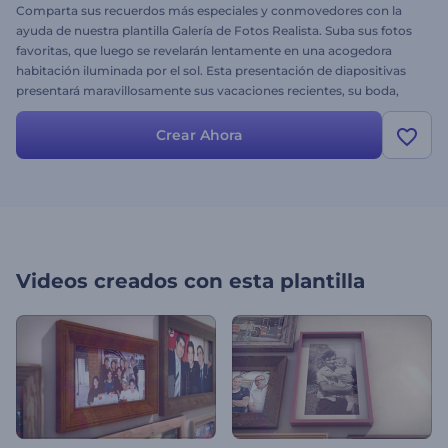
Comparta sus recuerdos más especiales y conmovedores con la
ayuda de nuestra plantilla Galería de Fotos Realista. Suba sus fotos
favoritas, que luego se revelarán lentamente en una acogedora
habitación iluminada por el sol. Esta presentación de diapositivas
presentará maravillosamente sus vacaciones recientes, su boda,
cumpleaños, celebración familiar, graduación y mucho más.
¡Vuelva a darles vida a sus recuerdos! Pruébelo ahora.
Crear Ahora
Videos creados con esta plantilla