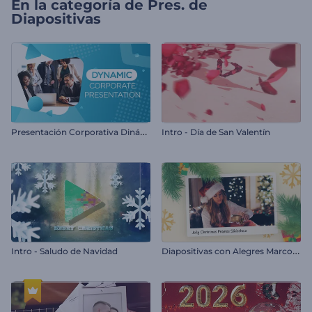
En la categoría de
Pres. de
Diapositivas
P
resentación Corporativa Dinámica
Intro - Día de San Valentín
D
iapositivas con Alegres Marcos Navideños
Intro - Saludo de Navidad