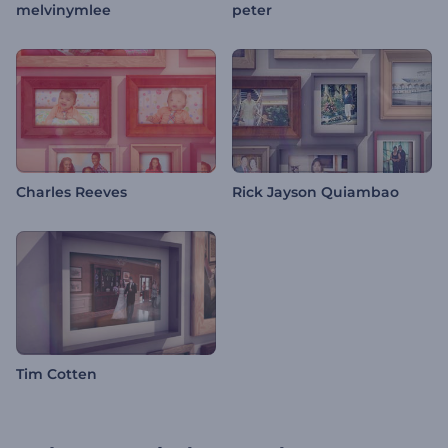
melvinymlee
peter
Charles Reeves
Rick Jayson Quiambao
Tim Cotten