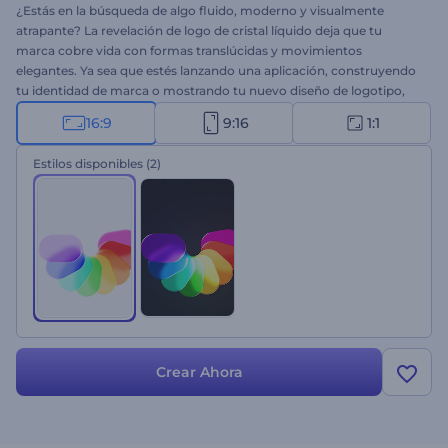
¿Estás en la búsqueda de algo fluido, moderno y visualmente
atrapante? La revelación de logo de cristal líquido deja que tu
marca cobre vida con formas translúcidas y movimientos
elegantes. Ya sea que estés lanzando una aplicación, construyendo
tu identidad de marca o mostrando tu nuevo diseño de logotipo,
esta plantilla hará que tu producto luzca refinado y preparado para
16:9
9:16
1:1
el futuro. La personalización es rápida: sube tu logotipo, escribe tu
eslogan y elige la musica de fondo. ¡Pruébalo ahora!
Estilos disponibles
(2)
Crear Ahora