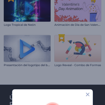
A
nimación de Día de San Valentín
Logo Tropical de Neón
P
resentación del logotipo del brazo robótico
Logo Reveal - Combo de Formas
Únase al boletín de
Renderforest