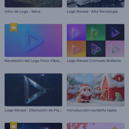
Intro de Logo - Selva
Logo Reveal - Alta Tecnología
R
evelación del Logo Foco Vibrante
Logo Reveal Cromado Brillante
L
ogo Reveal - Disolución de Plata
Introducción navideña tejida