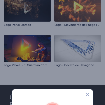
L
ogo - Movimiento de Fuego Feroz
Logo Polvo Dorado
L
ogo Reveal - El Guardián Corredor
Logo - Boceto de Hexágono
Únase al boletín de
Renderforest