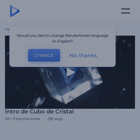
Inicio
Plantillas
Intro De Cubo De Cristal
Would you like to change Renderforest language
to English?
No, thanks
CHANGE
Intro de Cubo de Cristal
2K+
Exportaciones
6 segs.