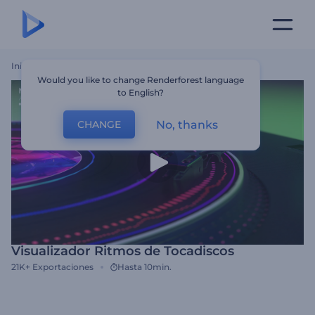
Inicio
Plantillas
Visualizador Ritmos De Tocadiscos
Would you like to change Renderforest language
to English?
No, thanks
CHANGE
Visualizador Ritmos de Tocadiscos
21K+
Exportaciones
Hasta 10min.