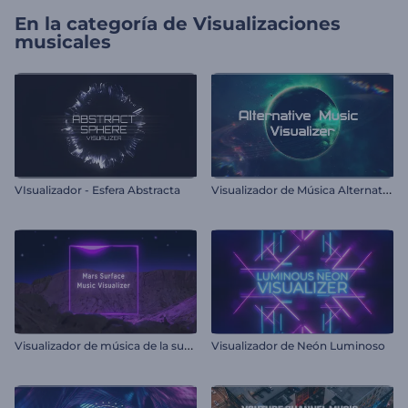
En la categoría de
Visualizaciones
musicales
V
isualizador de Música Alternativo
VIsualizador - Esfera Abstracta
V
isualizador de música de la superficie de Marte
Visualizador de Neón Luminoso