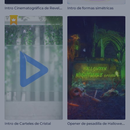
I
ntro Cinematográfica de Revelación de Coche
Intro de formas simétricas
O
pener de pesadilla de Halloween
Intro de Carteles de Cristal