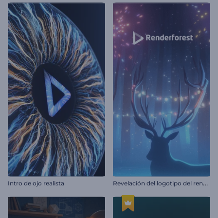
R
evelación del logotipo del reno navideño
Intro de ojo realista