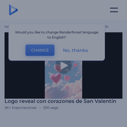
Inicio
Plantillas
Logo Reveal Con Corazones De San Valentín
Would you like to change Renderforest language
to English?
No, thanks
CHANGE
Logo reveal con corazones de San Valentín
3K+
Exportaciones
10 segs.