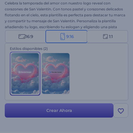
Celebra la temporada del amor con nuestro logo reveal con
corazones de San Valentín. Con tonos pastel y corazones delicados
flotando en el cielo, esta plantilla es perfecta para destacar tu marca
y compartir tu mensaje de San Valentín. Personaliza la plantilla
añadiendo tu logo, escribiendo tu eslogan y eligiendo una pista
musical conmovedora. Ideal para confesiones de amor, videos
16:9
9:16
1:1
románticos, promociones de San Valentín, videos comerciales y
muchas opciones más. ¡Comienza a crear ahora y haz que tu Día de
Estilos disponibles
(2)
San Valentín sea inolvidable!
Crear Ahora