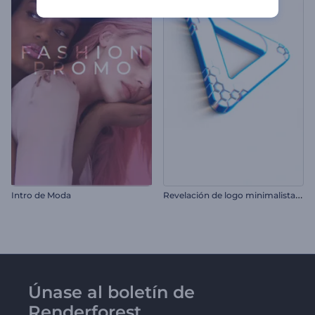
R
evelación de logo minimalista en formación
Intro de Moda
Únase al boletín de
Renderforest