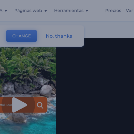
A
Páginas web
Herramientas
Precios
Ver
e Búsqueda
No, thanks
CHANGE