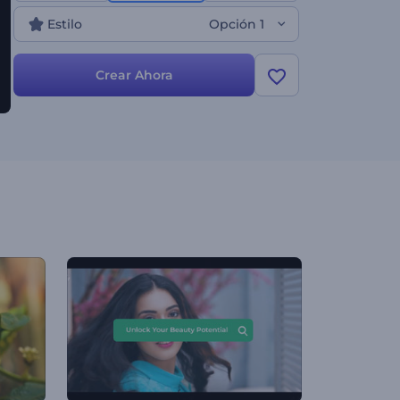
tiempo para llamar la atención del público con una
Estilo
Opción 1
introducción cautivadora de tus proyectos. ¡Pruéba
esta plantilla hoy!
Crear Ahora