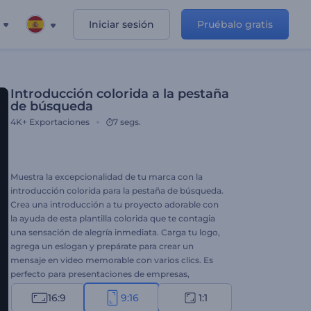
Iniciar sesión
Pruébalo gratis
Introducción colorida a la pestaña
de búsqueda
4K+
Exportaciones
7 segs.
Muestra la excepcionalidad de tu marca con la
introducción colorida para la pestaña de búsqueda.
Crea una introducción a tu proyecto adorable con
la ayuda de esta plantilla colorida que te contagia
una sensación de alegría inmediata. Carga tu logo,
agrega un eslogan y prepárate para crear un
mensaje en video memorable con varios clics. Es
perfecto para presentaciones de empresas,
aperturas de presentaciones, introducciones de
16:9
9:16
1:1
canales de YouTube y mucho más. Tómate tu