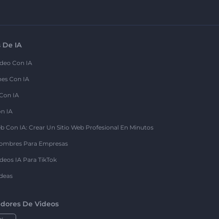
 De IA
deo Con IA
nes Con IA
 Con IA
on IA
b Con IA: Crear Un Sitio Web Profesional En Minutos
ombres Para Empresas
deos IA Para TikTok
deas
dores De Videos