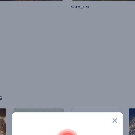
sam_rex
s