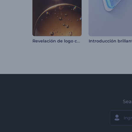
Revelación de logo con división de burbujas
Sea 