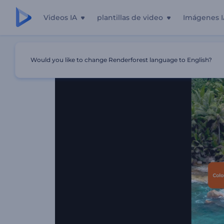
Videos IA
plantillas de video
Imágenes I
Inicio
Plantillas
Introducción Colorida A La Pestaña D
Would you like to change Renderforest language to English?