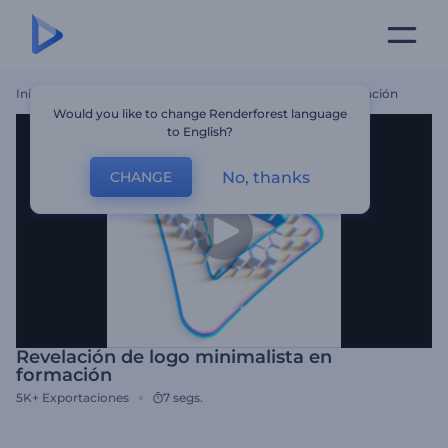
Inicio
Plantillas
Revelación De Logo Minimalista En Formación
Would you like to change Renderforest language
to English?
No, thanks
CHANGE
Revelación de logo minimalista en
formación
5K+
Exportaciones
7 segs.