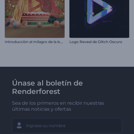
I
ntroducción al milagro de la bola de nieve
Logo Reveal de Glitch Oscuro
Únase al boletín de
Renderforest
Sea de los primeros en recibir nuestras
últimas noticias y ofertas