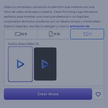
Dale a tu empresa o producto la atención que merece con una
intro de video animada y creativa. Clean Forming Logo Reveal es
perfecto para mostrar una marca profesional o un logotipo
corporativo de forma moderna con un diseño limpio y minimalista.
Sube tu logotipo, escribe tu eslogan y crea tu
animación de
logotipo
de alta resolución mediante una serie de partículas
16:9
9:16
1:1
constructivas. Ideal para presentaciones de empresas,
promociones de marca, presentaciones de productos tecnológicos
Estilos disponibles
(2)
y mucho más. ¡Pruébalo ahora!
Crear Ahora