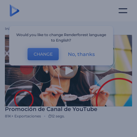
Inicio
Plantillas
Promoción De Canal De YouTube
Would you like to change Renderforest language
to English?
No, thanks
CHANGE
Promoción de Canal de YouTube
81K+
Exportaciones
12 segs.