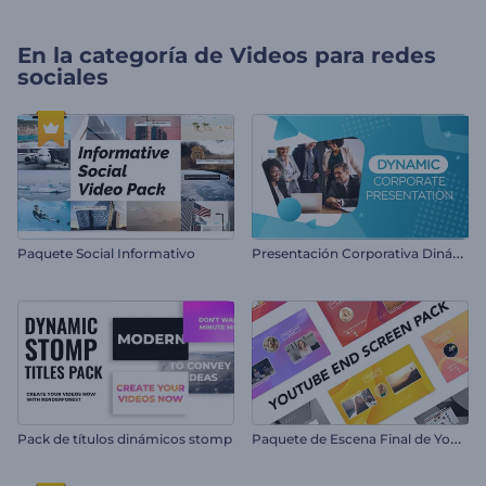
En la categoría de
Videos para redes
sociales
P
resentación Corporativa Dinámica
Paquete Social Informativo
P
aquete de Escena Final de YouTube
Pack de títulos dinámicos stomp