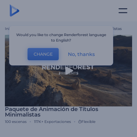
Inicio
Plantillas
Paquete De Animación De Títulos Minimalistas
Would you like to change Renderforest language
to English?
No, thanks
CHANGE
Paquete de Animación de Títulos
Minimalistas
100
escenas
117K+
Exportaciones
Flexible