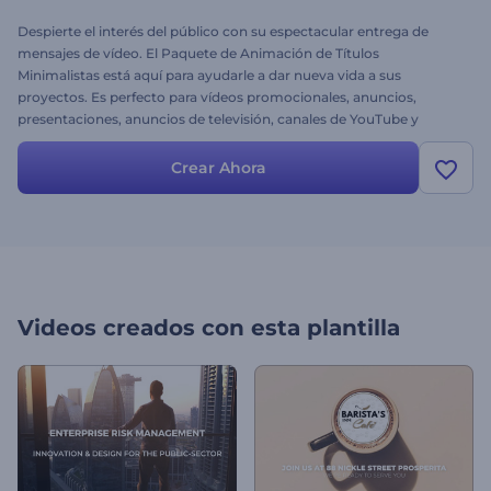
Despierte el interés del público con su espectacular entrega de
mensajes de vídeo. El Paquete de Animación de Títulos
Minimalistas está aquí para ayudarle a dar nueva vida a sus
proyectos. Es perfecto para vídeos promocionales, anuncios,
presentaciones, anuncios de televisión, canales de YouTube y
mucho más. Cargue sus medios y prepárese para crear un mensaje
de vídeo de alto nivel en pocos minutos. Apueste por un nuevo
Crear Ahora
enfoque para presentar sus proyectos con sus opciones de
tipografía dinámica con estilo. Merece la pena probarlo. Pruébelo
ahora de forma gratuita.
Videos creados con esta plantilla