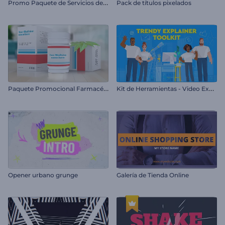
P
romo Paquete de Servicios de Hospitalidad
Pack de títulos pixelados
P
aquete Promocional Farmacéutico
K
it de Herramientas - Video Explicativo Moderno
Opener urbano grunge
Galería de Tienda Online