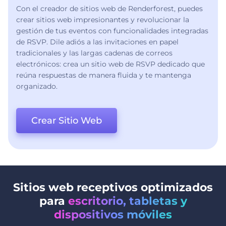
Con el creador de sitios web de Renderforest, puedes
crear sitios web impresionantes y revolucionar la
gestión de tus eventos con funcionalidades integradas
de RSVP. Dile adiós a las invitaciones en papel
tradicionales y las largas cadenas de correos
electrónicos: crea un sitio web de RSVP dedicado que
reúna respuestas de manera fluida y te mantenga
organizado.
Crear Sitio Web
Sitios web receptivos optimizados
para
escritorio, tabletas y
dispositivos móviles