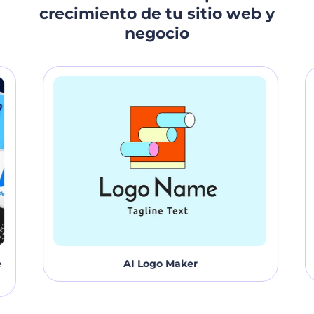
tu presencia en línea en poco tiempo!
crecimiento de tu sitio web y
negocio
AI Logo Maker