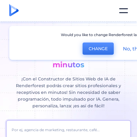
Would you like to change Renderforest l
Crear página web con IA: crear
No, t
CHANGE
un sitio web profesional en
minutos
¡Con el Constructor de Sitios Web de IA de
Renderforest podrás crear sitios profesionales y
receptivos en minutos! Sin necesidad de saber
programación, todo impulsado por IA. Genera,
personaliza, lanza: ¡es así de fácil!