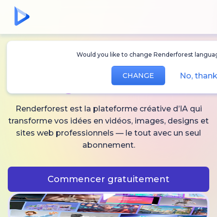
Would you like to change Renderforest languag
Créez des
vidéos,
No, thank
CHANGE
images
et audio IA
Renderforest est la plateforme créative d’IA qui
transforme vos idées en vidéos, images, designs et
sites web professionnels — le tout avec un seul
abonnement.
Commencer gratuitement