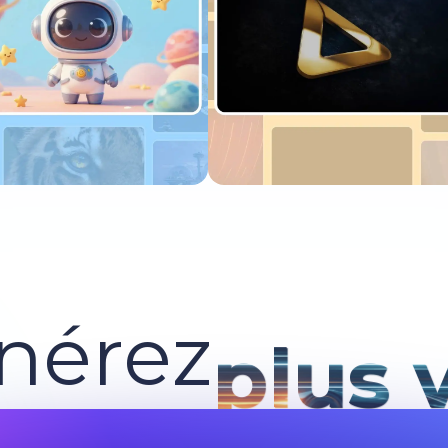
ssayer maintenant
Essayer maintenant
nérez
plus 