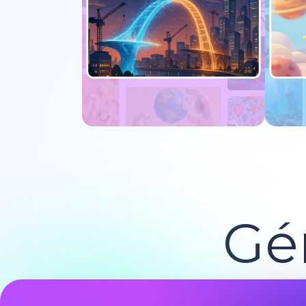
Essayer maintenant
E
Gé