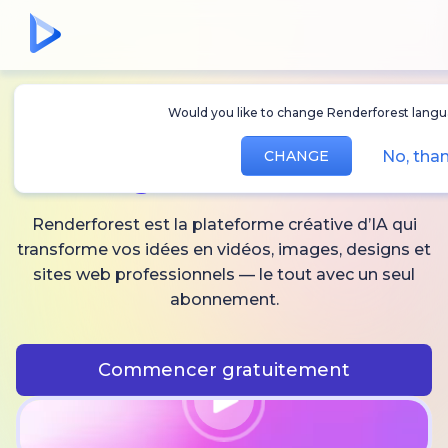
Would you like to change Renderforest lang
Créez des
vidéos,
No, th
CHANGE
images
et audio IA
Renderforest est la plateforme créative d’IA qui
transforme vos idées en vidéos, images, designs et
sites web professionnels — le tout avec un seul
abonnement.
Commencer gratuitement