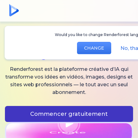
Would you like to change Renderforest lan
Créez des
vidéos,
No, th
CHANGE
images
et audio IA
Renderforest est la plateforme créative d’IA qui
transforme vos idées en vidéos, images, designs et
sites web professionnels — le tout avec un seul
abonnement.
Commencer gratuitement