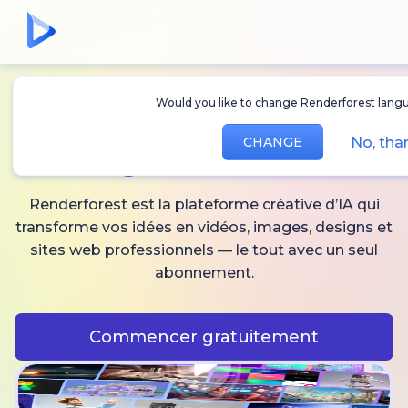
Would you like to change Renderforest langu
Créez des
vidéos,
No, tha
CHANGE
images
et audio IA
Renderforest est la plateforme créative d’IA qui
transforme vos idées en vidéos, images, designs et
sites web professionnels — le tout avec un seul
abonnement.
Commencer gratuitement