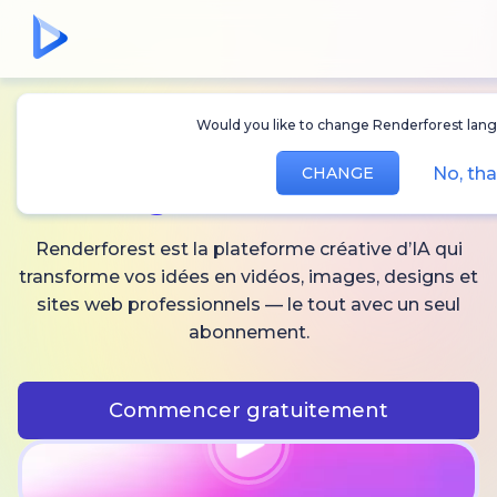
Would you like to change Renderforest lang
Créez des
vidéos,
No, th
CHANGE
images
et audio IA
Renderforest est la plateforme créative d’IA qui
transforme vos idées en vidéos, images, designs et
sites web professionnels — le tout avec un seul
abonnement.
Commencer gratuitement