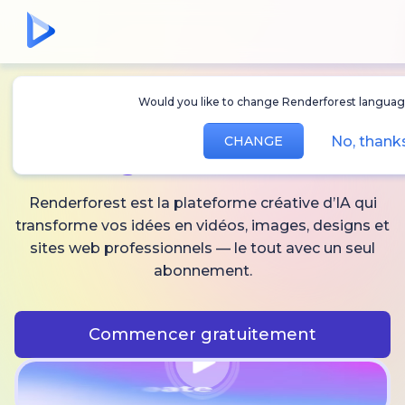
Would you like to change Renderforest languag
Créez des
vidéos,
No, thank
CHANGE
images
et audio IA
Renderforest est la plateforme créative d’IA qui
transforme vos idées en vidéos, images, designs et
sites web professionnels — le tout avec un seul
abonnement.
Commencer gratuitement