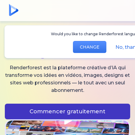
Would you like to change Renderforest langu
Créez des
vidéos,
No, tha
CHANGE
images
et audio IA
Renderforest est la plateforme créative d’IA qui
transforme vos idées en vidéos, images, designs et
sites web professionnels — le tout avec un seul
abonnement.
Commencer gratuitement