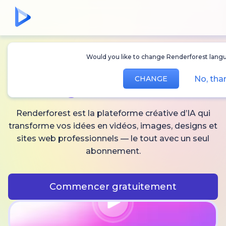
Would you like to change Renderforest langu
Créez des
vidéos,
No, tha
CHANGE
images
et audio IA
Renderforest est la plateforme créative d’IA qui
transforme vos idées en vidéos, images, designs et
sites web professionnels — le tout avec un seul
abonnement.
Commencer gratuitement