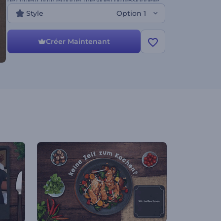
de couleur pour exporter une vidéo professionnelle
en quelques minutes.
Style
Option 1
Créer Maintenant