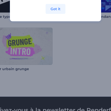
Got it
e typographie rapide
Pack de typographie tendan
 urbain grunge
rivez-vous à la newsletter de Renderf