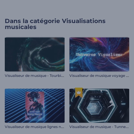
Dans la catégorie
Visualisations
musicales
V
isualiseur de musique - Tourbillon abstrait
V
isualiseur de musique voyage galactique
V
isualiseur de musique lignes néon
V
isualiseur de musique - Tunnel hexagonal