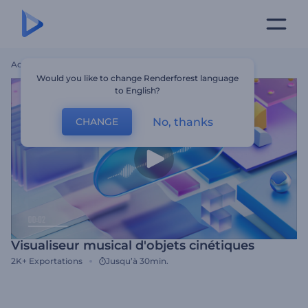
Accueil
Modèles
Visualiseur Musical D'objets Cinétiques
Would you like to change Renderforest language
to English?
No, thanks
CHANGE
Visualiseur musical d'objets cinétiques
2K+
Exportations
Jusqu’à 30min.