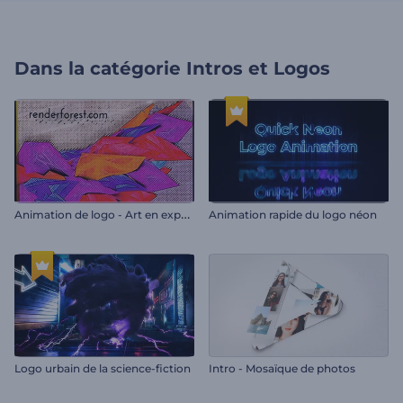
Dans la catégorie
Intros et Logos
A
nimation de logo - Art en expansion
Animation rapide du logo néon
Logo urbain de la science-fiction
Intro - Mosaïque de photos