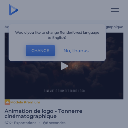
Accueil
Modèles
Animation De Logo - Tonnerre Cinématographique
Would you like to change Renderforest language
to English?
No, thanks
CHANGE
Modèle Premium
Animation de logo - Tonnerre
cinématographique
67K+
Exportations
8 secondes