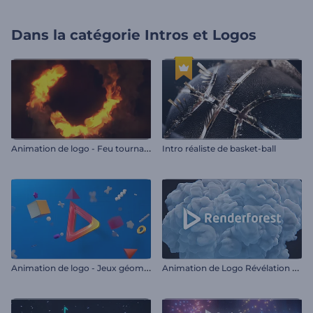
Dans la catégorie
Intros et Logos
A
nimation de logo - Feu tournant
Intro réaliste de basket-ball
A
nimation de logo - Jeux géométriques
A
nimation de Logo Révélation Enfumée