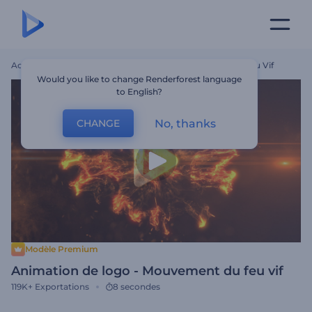
Accueil
Modèles
Animation De Logo - Mouvement Du Feu Vif
Would you like to change Renderforest language
to English?
No, thanks
CHANGE
Modèle Premium
Animation de logo - Mouvement du feu vif
119K+
Exportations
8 secondes